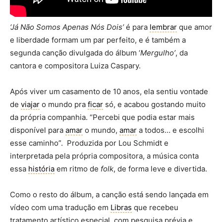
‘Já Não Somos Apenas Nós Dois’
é para
lembrar
que amor
e liberdade formam um par perfeito, e é também a
segunda canção divulgada do álbum ‘
Mergulho’
, da
cantora e compositora Luiza Caspary.
Após viver um casamento de 10 anos, ela sentiu vontade
de
viajar
o mundo pra
ficar
só, e acabou gostando muito
da própria companhia. “Percebi que podia estar mais
disponível para
amar
o mundo,
amar
a todos… e escolhi
esse caminho”. Produzida por Lou Schmidt e
interpretada pela própria compositora, a música conta
essa
história
em ritmo de
folk
, de forma leve e divertida.
Como o resto do álbum, a canção está sendo lançada em
vídeo com uma tradução em
Libras
que recebeu
tratamento artístico especial, com pesquisa prévia e