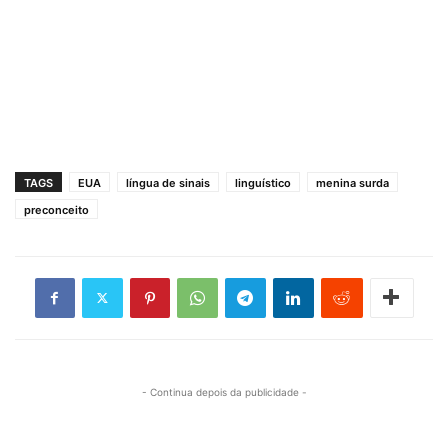
TAGS
EUA
língua de sinais
linguístico
menina surda
preconceito
- Continua depois da publicidade -