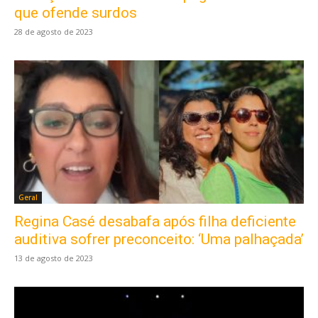
que ofende surdos
28 de agosto de 2023
Geral
Regina Casé desabafa após filha deficiente
auditiva sofrer preconceito: ‘Uma palhaçada’
13 de agosto de 2023