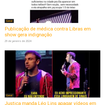
Geral
Publicação de médica contra Libras em
show gera indignação
29 de janeiro de 2024
Geral
Justiça manda Léo Lins apagar vídeos em