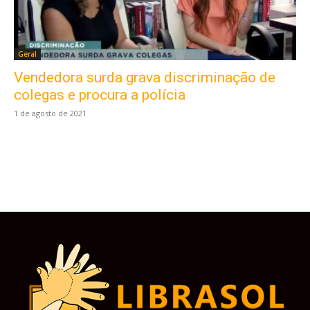
Geral
Vendedora surda grava discriminação de
Este site usa cookies para garantir que você
obtenha a melhor experiência em nosso site.
colegas e procura a polícia
Ao usar nosso site você consente cookies.
1 de agosto de 2021
Aceitar