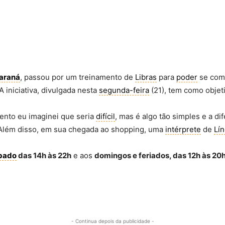
araná
, passou por um treinamento de
Libras
para
poder
se comu
 iniciativa, divulgada nesta
segunda-feira
(21), tem como objet
ento eu imaginei que seria
difícil
, mas é algo tão simples e a di
. Além disso, em sua chegada ao shopping, uma
intérprete
de
Lín
bado
das 14h às 22h
e aos
domingos e feriados, das 12h às 20
- Continua depois da publicidade -