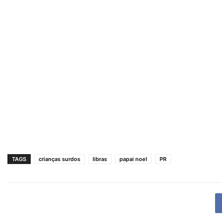
TAGS
crianças surdos
libras
papai noel
PR