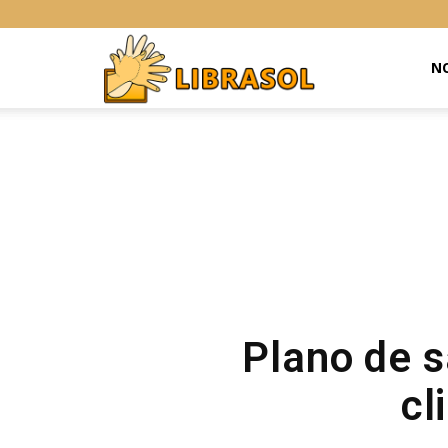
Libras
NO
Online
Plano de s
cl