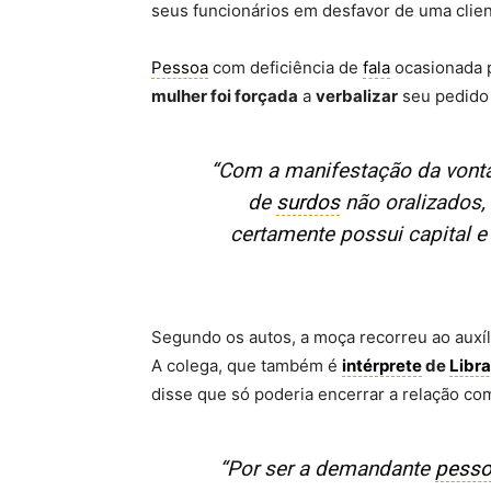
seus funcionários em desfavor de uma clien
Pessoa
com deficiência de
fala
ocasionada 
mulher foi forçada
a
verbalizar
seu pedido
“Com a manifestação da vont
de
surdos
não oralizados, 
certamente possui capital e
Segundo os autos, a moça recorreu ao auxí
A colega, que também é
intérprete
de
Libr
disse que só poderia encerrar a relação co
“Por ser a demandante
pess