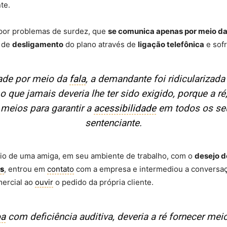
te.
por problemas de surdez, que
se comunica apenas por meio d
 de
desligamento
do plano através de
ligação telefônica
e sof
ade por meio da
fala
, a demandante foi ridicularizad
o que jamais deveria lhe ter sido exigido, porque a r
 meios para garantir a
acessibilidade
em todos os seu
sentenciante.
lio de uma amiga, em seu ambiente de trabalho, com o
desejo d
as
, entrou em
contato
com a empresa e intermediou a conversaç
mercial ao
ouvir
o pedido da própria cliente.
oa
com deficiência auditiva, deveria a ré fornecer me