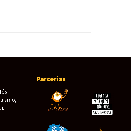
Parcerias
Nós
guismo,
i.