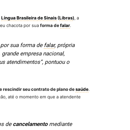
a
Língua Brasileira de Sinais
(
Libras
)
, a
reu chacota por sua
forma de
falar
.
a por sua forma de
falar
, própria
é, grande empresa nacional,
s atendimentos”, pontuou o
e rescindir seu contrato de plano de
saúde
.
ão, até o momento em que a atendente
ios de
cancelamento
mediante