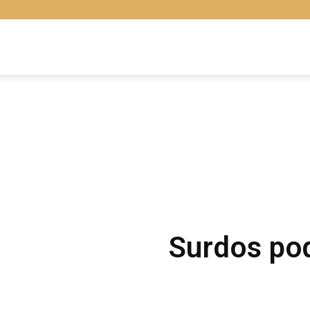
Libras
Online
Surdos pod