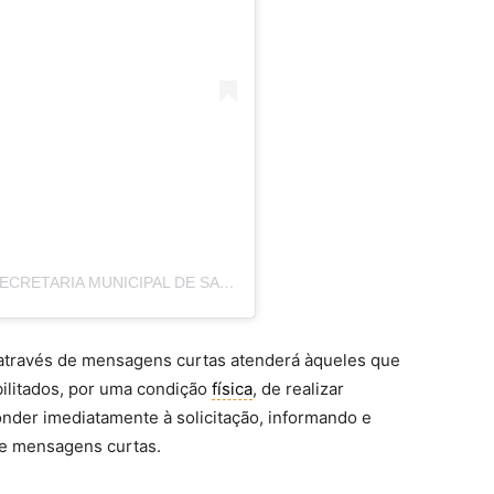
UMA PUBLICAÇÃO COMPARTILHADA POR SECRETARIA MUNICIPAL DE SAÚDE (@SAUDEPOA)
através de mensagens curtas atenderá àqueles que
bilitados, por uma condição
física
, de realizar
nder imediatamente à solicitação, informando e
de mensagens curtas.