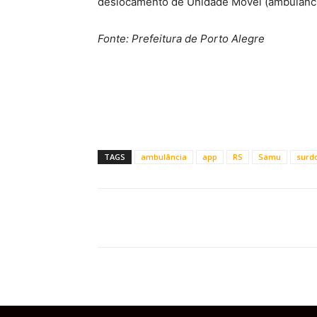
deslocamento de Unidade Móvel (ambulância
Fonte: Prefeitura de Porto Alegre
TAGS
ambulância
app
RS
Samu
surd