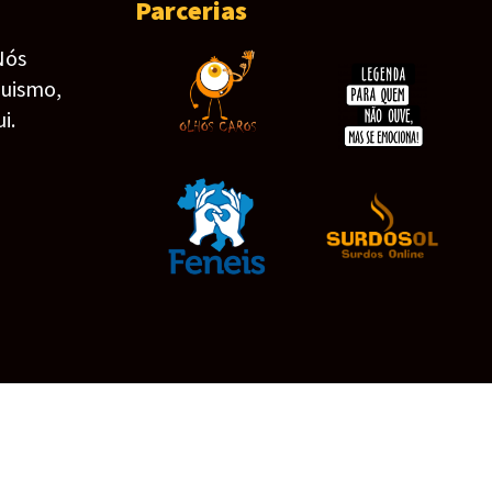
Parcerias
Nós
guismo,
i.