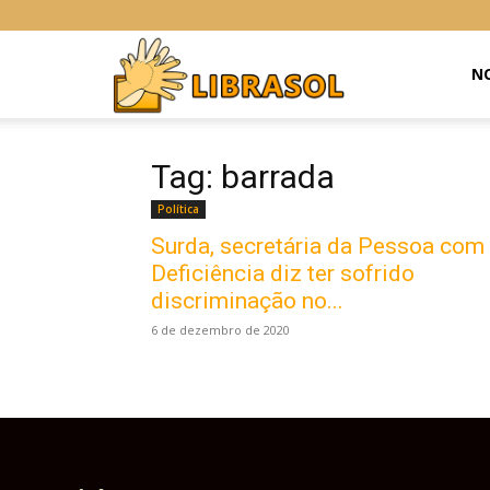
Libras
NO
Online
Tag: barrada
Política
Surda, secretária da Pessoa com
Deficiência diz ter sofrido
discriminação no...
6 de dezembro de 2020