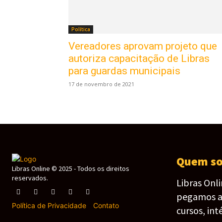
Política
Vereadores aprovam projeto que
autoriza capacitação de Libras
para guardas municipais
17 de novembro de 2021
Quem s
Libras Online © 2025 - Todos os direitos
reservados.
Libras Onl
pegamos as 
Política de Privacidade
-
Contato
cursos, int