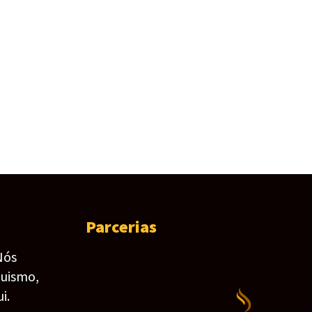
Parcerias
Nós
guismo,
i.