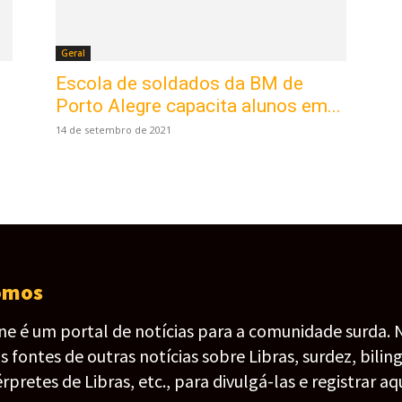
Geral
Escola de soldados da BM de
Porto Alegre capacita alunos em...
14 de setembro de 2021
omos
ine é um portal de notícias para a comunidade surda. 
fontes de outras notícias sobre Libras, surdez, bilin
érpretes de Libras, etc., para divulgá-las e registrar aqu