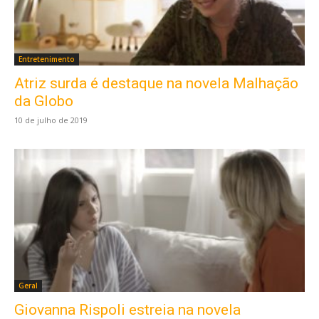
Entretenimento
Atriz surda é destaque na novela Malhação
da Globo
10 de julho de 2019
Geral
Giovanna Rispoli estreia na novela