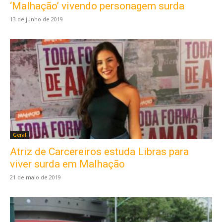
‘Malhação’ vivendo personagem surda
13 de junho de 2019
Geral
Atriz de Carcereiros estuda Libras para
viver surda em Malhação
21 de maio de 2019