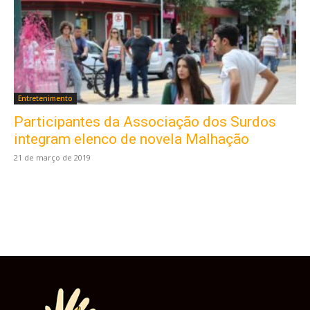
Entretenimento
Participantes da Associação dos Surdos
Este site usa cookies para garantir que você
obtenha a melhor experiência em nosso site.
integram elenco de novela Malhação
Ao usar nosso site você consente cookies.
21 de março de 2019
Aceitar