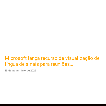
Microsoft lança recurso de visualização de
Este site usa cookies para garantir que você
obtenha a melhor experiência em nosso site.
língua de sinais para reuniões...
Ao usar nosso site você consente cookies.
19 de novembro de 2022
Aceitar