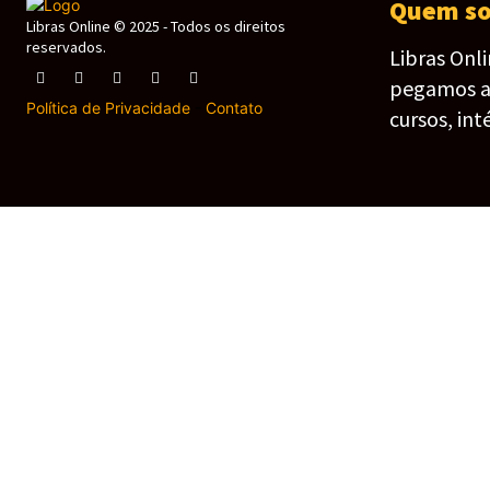
Quem s
Libras Online © 2025 - Todos os direitos
reservados.
Libras Onl
pegamos as 
Política de Privacidade
-
Contato
cursos, int