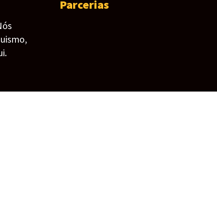
Parcerias
Nós
guismo,
i.