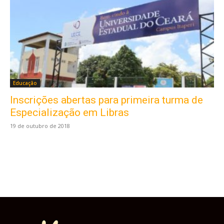
Educação
Inscrições abertas para primeira turma de
Este site usa cookies para garantir que você
obtenha a melhor experiência em nosso site.
Especialização em Libras
Ao usar nosso site você consente cookies.
19 de outubro de 2018
Aceitar