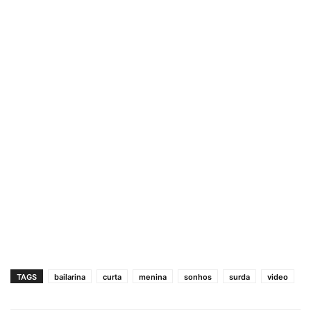
TAGS
bailarina
curta
menina
sonhos
surda
video