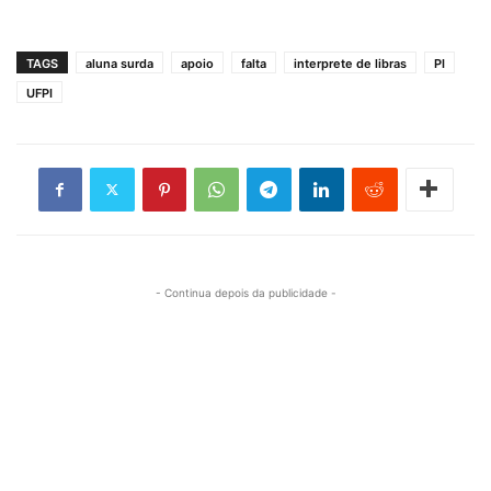
TAGS
aluna surda
apoio
falta
interprete de libras
PI
UFPI
- Continua depois da publicidade -