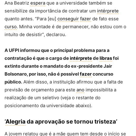
Ana Beatriz
espera
que a universidade também se
sensibilize da importância de contratar um
intérprete
quanto antes. “Para [eu]
conseguir
fazer
de fato esse
curso
. Minha vontade é de permanecer, não estou com o
intuito de desistir”, declarou.
A UFPI informou que o principal problema para a
contratação é que o cargo de
intérprete
de
libras
foi
extinto durante o mandato do ex-presidente Jair
Bolsonaro, por isso, não é possível
fazer
concurso
público.
Além disso, a instituição afirmou que a falta de
previsão de orçamento para este
ano
impossibilita a
realização de um seletivo (veja o restante do
posicionamento da universidade abaixo).
‘
Alegria
da aprovação se tornou tristeza’
A jovem relatou que é a mãe quem tem desde o início se