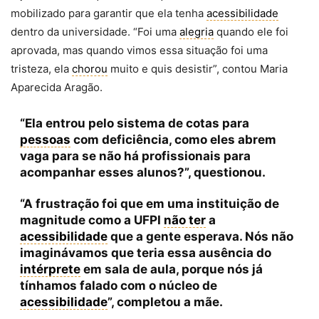
mobilizado para garantir que ela tenha
acessibilidade
dentro da universidade. “Foi uma
alegria
quando ele foi
aprovada, mas quando vimos essa situação foi uma
tristeza, ela
chorou
muito e quis desistir”, contou Maria
Aparecida Aragão.
“Ela entrou pelo sistema de cotas para
pessoas
com deficiência, como eles abrem
vaga para se não há profissionais para
acompanhar esses alunos?”, questionou.
“A frustração foi que em uma instituição de
magnitude como a UFPI
não ter
a
acessibilidade
que a gente esperava. Nós não
imaginávamos que teria essa ausência do
intérprete
em sala de aula, porque nós já
tínhamos falado com o núcleo de
acessibilidade
”, completou a mãe.