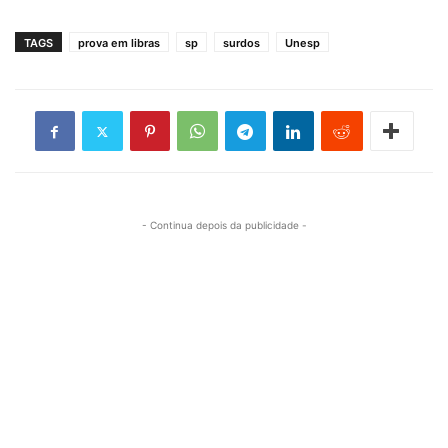
TAGS
prova em libras
sp
surdos
Unesp
- Continua depois da publicidade -