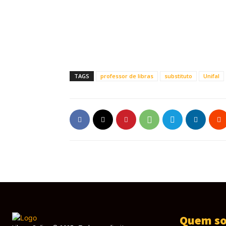
TAGS
professor de libras
substituto
Unifal
Quem s