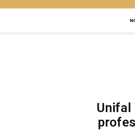
Libras
NO
Online
Unifal
profes