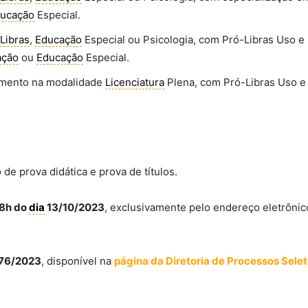
ucação
Especial.
Libras
,
Educação
Especial ou Psicologia, com Pró-Libras Uso e
ação
ou
Educação
Especial.
imento na modalidade
Licenciatura
Plena, com Pró-Libras Uso e
de prova didática e prova de títulos.
18h do
dia
13/10/2023
, exclusivamente pelo endereço eletrônic
 176/2023
, disponível na
página da Diretoria de Processos Selet