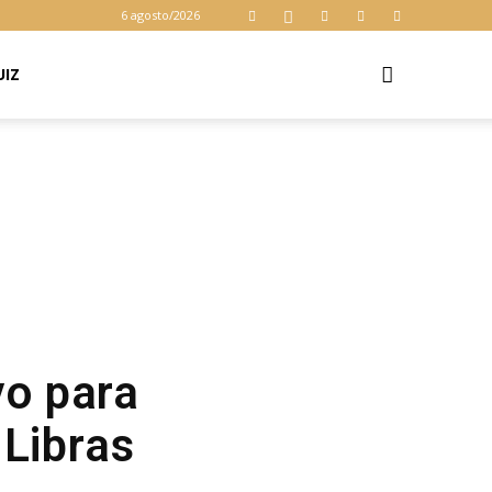
6 agosto/2026
UIZ
vo para
 Libras