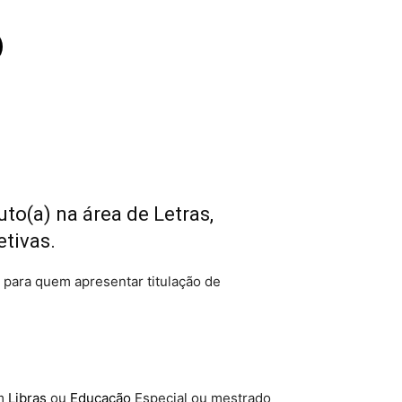
tuto(a) na área de Letras,
etivas.
 para quem apresentar titulação de
em
Libras
ou
Educação
Especial ou mestrado