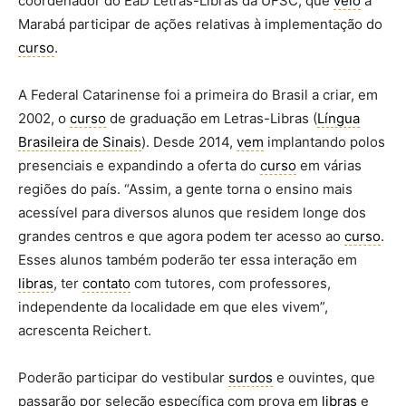
coordenador do EaD Letras-Libras da UFSC, que
veio
a
Marabá participar de ações relativas à implementação do
curso
.
A Federal Catarinense foi a primeira do Brasil a criar, em
2002, o
curso
de graduação em Letras-Libras (
Língua
Brasileira de Sinais
). Desde 2014,
vem
implantando polos
presenciais e expandindo a oferta do
curso
em várias
regiões do país. “Assim, a gente torna o ensino mais
acessível para diversos alunos que residem longe dos
grandes centros e que agora podem ter acesso ao
curso
.
Esses alunos também poderão ter essa interação em
libras
, ter
contato
com tutores, com professores,
independente da localidade em que eles vivem”,
acrescenta Reichert.
Poderão participar do vestibular
surdos
e ouvintes, que
passarão por seleção específica com prova em
libras
e