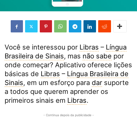
Você se interessou por
Libras
–
Língua
Brasileira de Sinais
, mas
não sabe
por
onde começar? Aplicativo oferece lições
básicas de
Libras
–
Língua Brasileira de
Sinais
, em um esforço para
dar
suporte
a todos que querem aprender os
primeiros sinais em
Libras
.
- Continua depois da publicidade -