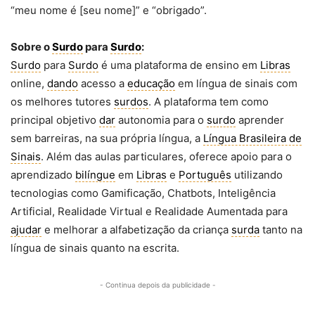
“meu nome é [seu nome]” e “obrigado”.
Sobre o
Surdo
para
Surdo
:
Surdo
para
Surdo
é uma plataforma de ensino em
Libras
online,
dando
acesso a
educação
em língua de sinais com
os melhores tutores
surdos
. A plataforma tem como
principal objetivo
dar
autonomia para o
surdo
aprender
sem barreiras, na sua própria língua, a
Língua Brasileira de
Sinais
. Além das aulas particulares, oferece apoio para o
aprendizado
bilíngue
em
Libras
e
Português
utilizando
tecnologias como Gamificação, Chatbots, Inteligência
Artificial, Realidade Virtual e Realidade Aumentada para
ajudar
e melhorar a alfabetização da criança
surda
tanto na
língua de sinais quanto na escrita.
- Continua depois da publicidade -