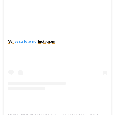
Ver
essa foto no
Instagram
UMA PUBLICAÇÃO COMPARTILHADA POR LUIZ BACCI (@LUIZBACCI)