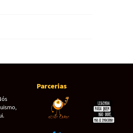
Parcerias
Nós
guismo,
i.