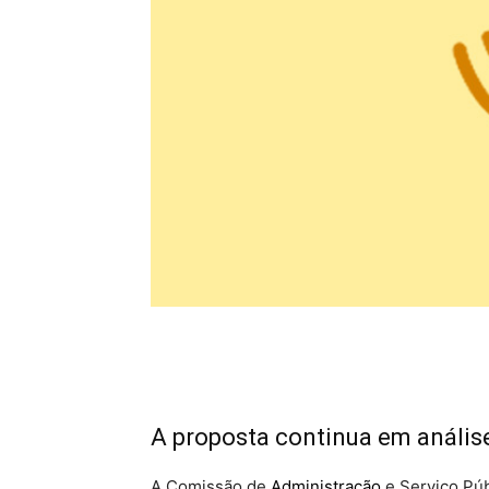
A proposta continua em análi
A Comissão de
Administração
e Serviço Pú