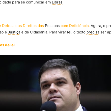
idade para se comunicar em
Libras
.
e Defesa dos Direitos das
Pessoas
com Deficiência.
Agora, o pr
ção e
Justiça
e de Cidadania. Para virar lei, o texto
precisa
ser a
os de lei