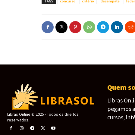
TAGS
concurso
critério
desempate
feder
Quem s
Libras Onl
pegamos as 
Libras Online © 2025 - Todos os direitos
cursos, int
reservados.