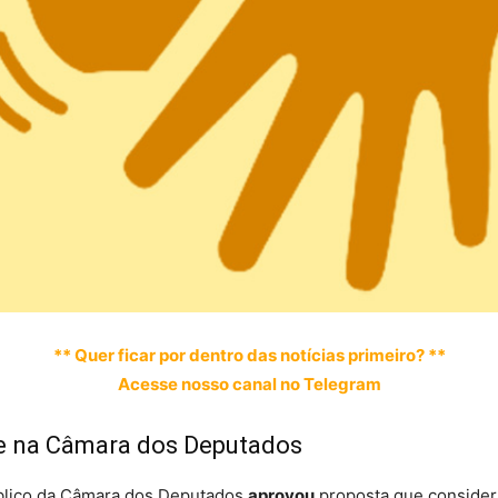
** Quer ficar por dentro das notícias primeiro? **
Acesse nosso canal no Telegram
se na Câmara dos Deputados
blico da Câmara dos Deputados
aprovou
proposta que consider