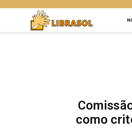
Libras
NO
Online
Comissão 
como cri