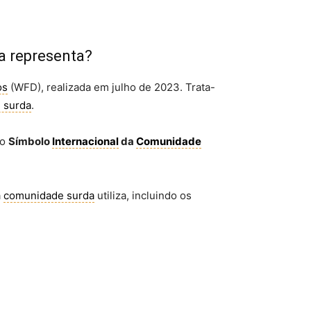
a representa?
os
(WFD), realizada em julho de 2023. Trata-
 surda
.
mo
Símbolo
Internacional
da
Comunidade
a
comunidade surda
utiliza, incluindo os