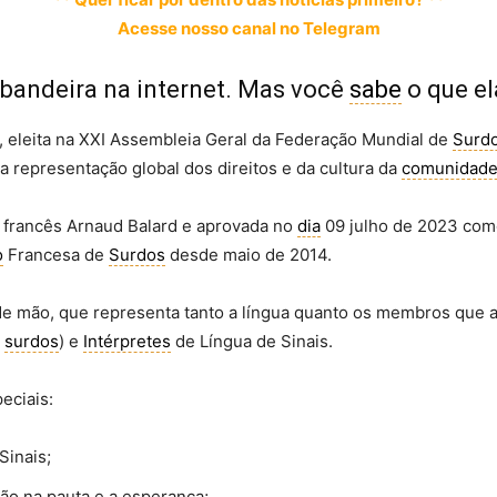
Acesse nosso canal no Telegram
a bandeira na internet. Mas você
sabe
o que el
, eleita na XXI Assembleia Geral da Federação Mundial de
Surd
 a representação global dos direitos e da cultura da
comunidade
go francês Arnaud Balard e aprovada no
dia
09 julho de 2023 co
o
Francesa de
Surdos
desde maio de 2014.
 de mão, que representa tanto a língua quanto os membros que 
s
surdos
) e
Intérpretes
de Língua de Sinais.
eciais:
Sinais;
ção na pauta e a esperança;