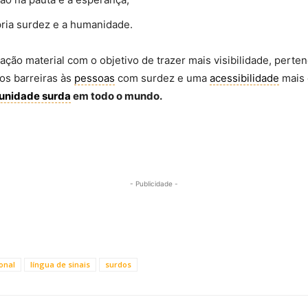
ria surdez e a humanidade.
ção material com o objetivo de trazer mais visibilidade, pert
os barreiras às
pessoas
com surdez e uma
acessibilidade
mais 
unidade surda
em todo o mundo.
- Publicidade -
onal
língua de sinais
surdos