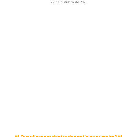
27 de outubro de 2023
** Quer ficar por dentro das notícias primeiro? **