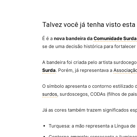
Talvez você já tenha visto est
É é a
nova bandeira da
Comunidade Surda
se de uma decisão histórica para fortalecer
A bandeira foi criada pelo artista surdoce
Surda
. Porém, já representava a
Associaçã
O símbolo apresenta o contorno estilizado
surdos
, surdoscegos, CODAs (filhos de pai
Já as cores também trazem significados esp
Turquesa: a mão representa a Língua de 
Contorno
amarelo
: representa a ilumina