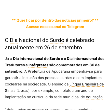
** Quer ficar por dentro das notícias primeiro? **
Acesse nosso canal no Telegram
O
Dia
Nacional do
Surdo
é celebrado
anualmente em 26 de setembro.
Já o
Dia
Internacional
do
Surdo
e o
Dia
Internacional
dos
Tradutores e
Intérpretes
são comemorados em 30 de
setembro.
A Prefeitura de Apucarana empenha-se para
garantir a inclusão das
pessoas
surdas e com implantes
cocleares na sociedade. O ensino da
Língua Brasileira de
Sinais
(
Libras
), por exemplo, completou um
ano
de
implantação no currículo da rede municipal de
educação
.
“Hoje, todas as nossas crianças, surdas e ouvintes,