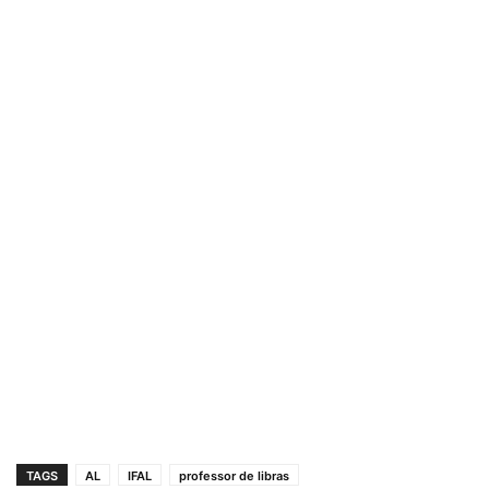
TAGS
AL
IFAL
professor de libras