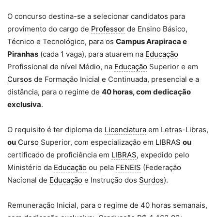
O concurso destina-se a selecionar candidatos para
provimento do cargo de
Professor
de Ensino Básico,
Técnico e Tecnológico, para os
Campus Arapiraca e
Piranhas
(cada 1 vaga), para atuarem na
Educação
Profissional de nível Médio, na
Educação
Superior e em
Cursos
de Formação Inicial e Continuada, presencial e a
distância, para o regime de
40 horas, com dedicação
exclusiva
.
O requisito é ter diploma de
Licenciatura
em Letras-Libras,
ou
Curso
Superior, com especialização em
LIBRAS
ou
certificado de proficiência em
LIBRAS
, expedido pelo
Ministério da
Educação
ou pela
FENEIS
(Federação
Nacional de
Educação
e Instrução dos
Surdos
).
Remuneração Inicial, para o regime de 40 horas semanais,