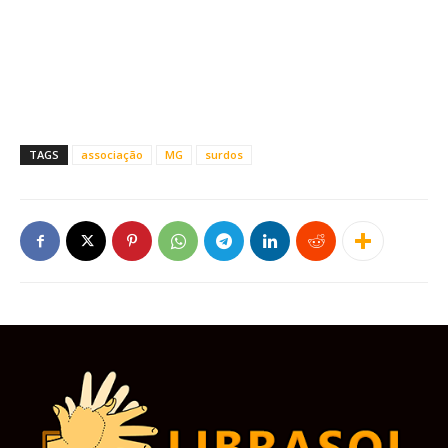
TAGS
associação
MG
surdos