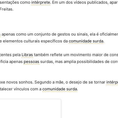
resentações como
intérprete
. Em um dos vídeos publicados, ap
Freitas.
s
apenas como um conjunto de gestos ou sinais, ela é oficialme
 e elementos culturais específicos da
comunidade surda
.
scentes pela
Libras
também reflete um movimento maior de cons
eficia apenas
pessoas
surdas, mas amplia possibilidades de con
uxe novos sonhos. Segundo a mãe, o desejo de se tornar
intérp
talecer vínculos com a
comunidade surda
.