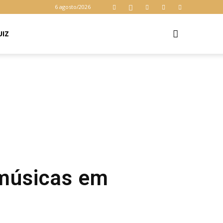
6 agosto/2026
UIZ
 músicas em