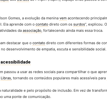
ilson Gomes, a evolução da menina
vem
acontecendo principalme
il. Ela aprende com o
contato
direto com os
surdos
”, explicou.
atividades da
associação
, fortalecendo ainda mais essa troca.
mam destacar que o
contato
direto com diferentes formas de c
no desenvolvimento de empatia, escuta e sensibilidade social.
e
acessibilidade
m passou a usar as redes sociais para compartilhar o que apren
a
Libras
, tornando os conteúdos populares mais acessíveis para
a naturalidade e pelo propósito de inclusão. Em vez de transf
como uma ponte de comunicação.