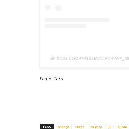
UM POST COMPARTILHADO POR ANA_M
Fonte: Terra
TAGS
criança
libras
musica
PI
surdo