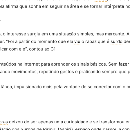
la afirma que sonha em seguir na área e se tornar
intérprete
no
”
, o interesse surgiu em uma situação simples, mas marcante. 
. “Foi a partir do momento que ela
viu
o rapaz que é
surdo
de
car com ele”, contou ao G1.
onteúdos na internet para aprender os sinais básicos. Sem
fazer
ando movimentos, repetindo gestos e praticando sempre que p
ânea, impulsionado mais pela vontade de se conectar com o ou
bras
deixou de ser apenas uma curiosidade e se transformou em
iação
dos
Surdos
de Piripiri (Aspiri), espaço onde passou a c