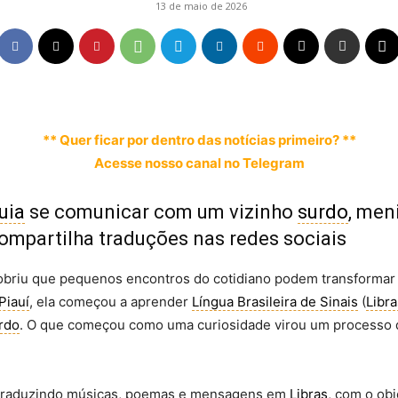
13 de maio de 2026
** Quer ficar por dentro das notícias primeiro? **
Acesse nosso canal no Telegram
uia
se comunicar com um vizinho
surdo
, men
ompartilha traduções nas redes sociais
cobriu que pequenos encontros do cotidiano podem transform
Piauí
, ela começou a aprender
Língua Brasileira de Sinais
(
Libra
rdo
. O que começou como uma curiosidade virou um processo 
is traduzindo músicas, poemas e mensagens em
Libras
, com o ob