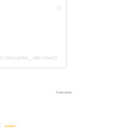
ELYSSA (@ANA__MELYSSA22)
- Publicidade -
vizinho