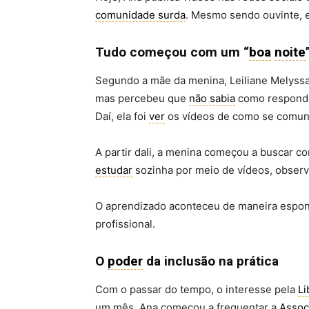
comunidade surda
. Mesmo sendo ouvinte, e
Tudo começou com um “
boa
noite
Segundo a mãe da menina, Leiliane Melyssa
mas percebeu que
não sabia
como responder
Daí, ela foi
ver
os vídeos de como se comuni
A partir dali, a menina começou a buscar c
estudar
sozinha por meio de vídeos, observ
O aprendizado aconteceu de maneira espont
profissional.
O
poder
da inclusão na prática
Com o passar do tempo, o interesse pela
Li
um mês, Ana começou a frequentar a
Assoc