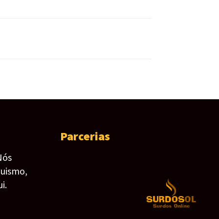
Parcerias
Nós
guismo,
i.