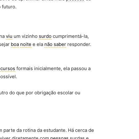
 futuro.
Ana
viu
um vizinho
surdo
cumprimentá-la,
sejar
boa
noite
e ela
não saber
responder.
cursos
formais inicialmente, ela passou a
ossível.
tro do que por obrigação escolar ou
 parte da rotina da estudante. Há cerca de
onviver diretamente com
pessoas
surdas e