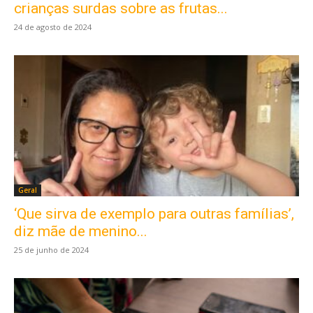
crianças surdas sobre as frutas...
24 de agosto de 2024
Geral
‘Que sirva de exemplo para outras famílias’,
diz mãe de menino...
25 de junho de 2024