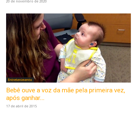
20 de novembro de 2020
Entretenimento
Bebê ouve a voz da mãe pela primeira vez,
Este site usa cookies para garantir que você
obtenha a melhor experiência em nosso site.
após ganhar...
Ao usar nosso site você consente cookies.
17 de abril de 2015
Aceitar