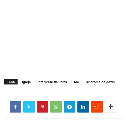
TAGS
igreja
interprete de libras
MG
sindrome de down