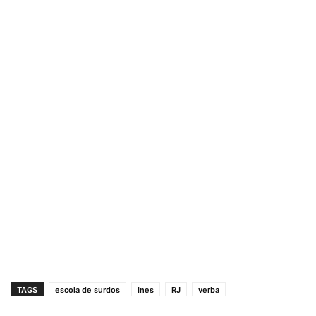
TAGS
escola de surdos
Ines
RJ
verba