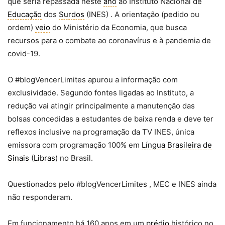
que seria repassada neste
ano
ao Instituto Nacional de
Educação
dos
Surdos
(INES) . A orientação (pedido ou
ordem)
veio
do Ministério da Economia, que busca
recursos para o combate ao coronavírus e à pandemia de
covid-19.
O #blogVencerLimites apurou a informação com
exclusividade. Segundo fontes ligadas ao Instituto, a
redução vai atingir principalmente a manutenção das
bolsas concedidas a estudantes de baixa renda e deve ter
reflexos inclusive na programação da TV INES, única
emissora com programação 100% em
Língua Brasileira de
Sinais
(
Libras
) no Brasil.
Questionados pelo #blogVencerLimites , MEC e INES ainda
não responderam.
Em funcionamento há 160 anos em um
prédio
histórico no