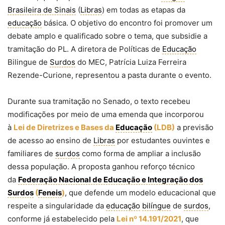
Brasileira de Sinais
(
Libras
) em todas as etapas da
educação
básica. O objetivo do encontro foi promover um
debate amplo e qualificado sobre o tema, que subsidie a
tramitação do PL. A diretora de Políticas de
Educação
Bilingue de
Surdos
do MEC, Patrícia Luiza Ferreira
Rezende-Curione, representou a pasta durante o evento.
Durante sua tramitação no Senado, o texto recebeu
modificações por meio de uma emenda que incorporou
à
Lei de Diretrizes e Bases da
Educação
(LDB)
a previsão
de acesso ao ensino de
Libras
por estudantes ouvintes e
familiares de
surdos
como forma de ampliar a inclusão
dessa população. A proposta ganhou reforço técnico
da
Federação Nacional de Educação e Integração dos
Surdos
(
Feneis
)
, que defende um modelo educacional que
respeite a singularidade da
educação
bilíngue
de
surdos
,
conforme já estabelecido pela
Lei nº 14.191/2021
, que