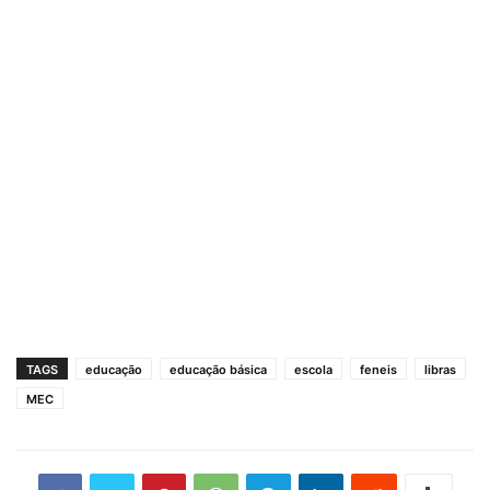
TAGS
educação
educação básica
escola
feneis
libras
MEC