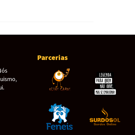
Parcerias
Nós
guismo,
i.