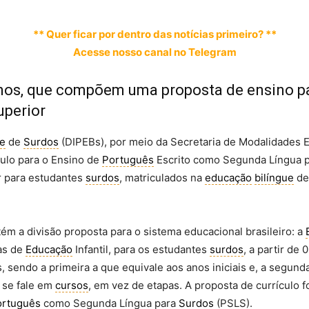
** Quer ficar por dentro das notícias primeiro? **
Acesse nosso canal no Telegram
rnos, que compõem uma proposta de ensino p
uperior
ue
de
Surdos
(DIPEBs), por meio da Secretaria de Modalidades E
culo para o Ensino de
Português
Escrito como Segunda Língua 
ar para estudantes
surdos
, matriculados na
educação
bilíngue
d
ém a divisão proposta para o sistema educacional brasileiro: a
as de
Educação
Infantil, para os estudantes
surdos
, a partir de 
 sendo a primeira a que equivale aos anos iniciais e, a segunda
e se fale em
cursos
, em vez de etapas. A proposta de currículo f
ortuguês
como Segunda Língua para
Surdos
(PSLS).