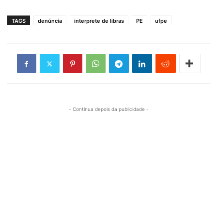
TAGS
denúncia
interprete de libras
PE
ufpe
- Continua depois da publicidade -