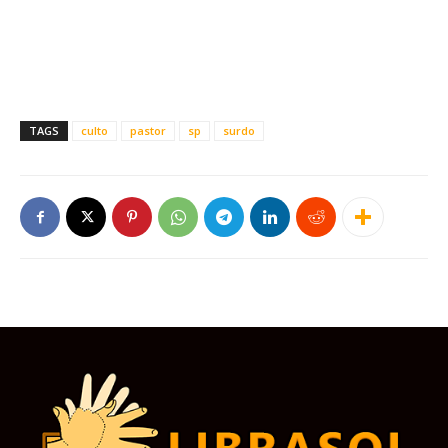
TAGS
culto
pastor
sp
surdo