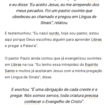
e eu disse: ‘Eu aceito Jesus, eu me arrependo dos
meus pecados. Foi um pastor ouvinte que
obedeceu ao chamado e pregou em Língua de
Sinais”, relatou.
E testemunhou: “Eu nasci
surdo
, hoje sou pastor, estou
aqui porque Deus escolheu alguém para aprender
Libras
e pregar a Palavra”.
O pastor Paulo ainda contou que já evangelizou ouvintes
em
Libras
na rua. “Eu tenho essa intrepidez do
Espírito
Santo
e muitos já aceitaram Jesus com a minha pregação
em Língua de Sinais”, disse.
E exortou: “É uma obrigação de cada crente
ir
e
pregar. Nós somos servos, toda criatura
precisa
conhecer
o Evangelho de Cristo”.