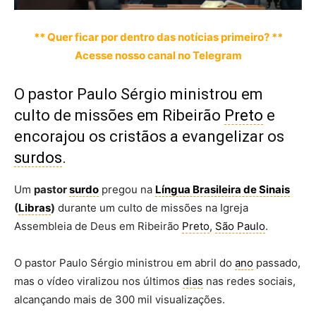
** Quer ficar por dentro das notícias primeiro? **
Acesse nosso canal no Telegram
O pastor Paulo Sérgio ministrou em
culto de missões em Ribeirão
Preto
e
encorajou os cristãos a evangelizar os
surdos
.
Um
pastor
surdo
pregou na
Língua Brasileira de Sinais
(
Libras
)
durante um culto de missões na Igreja
Assembleia de Deus em Ribeirão
Preto
,
São Paulo
.
O pastor Paulo Sérgio ministrou em abril do
ano
passado,
mas o vídeo viralizou nos últimos
dias
nas redes sociais,
alcançando mais de 300 mil visualizações.