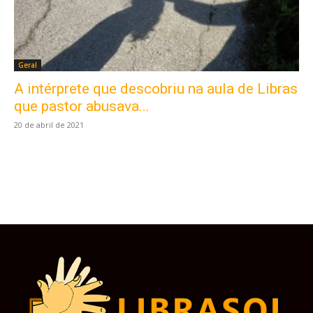
Geral
A intérprete que descobriu na aula de Libras
Este site usa cookies para garantir que você
obtenha a melhor experiência em nosso site.
que pastor abusava...
Ao usar nosso site você consente cookies.
20 de abril de 2021
Aceitar