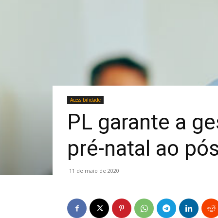
Acessibilidade
PL garante a ge
pré-natal ao pó
11 de maio de 2020