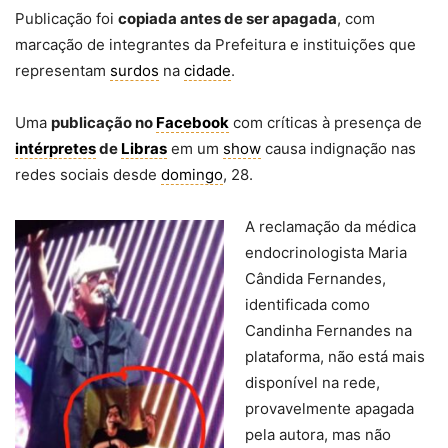
Publicação foi
copiada antes de ser apagada
, com
marcação de integrantes da Prefeitura e instituições que
representam
surdos
na
cidade
.
Uma
publicação no
Facebook
com críticas à presença de
intérpretes
de
Libras
em um
show
causa indignação nas
redes sociais desde
domingo
, 28.
A reclamação da médica
endocrinologista Maria
Cândida Fernandes,
identificada como
Candinha Fernandes na
plataforma, não está mais
disponível na rede,
provavelmente apagada
pela autora, mas não