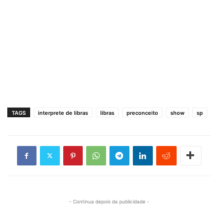
TAGS
interprete de libras
libras
preconceito
show
sp
- Continua depois da publicidade -