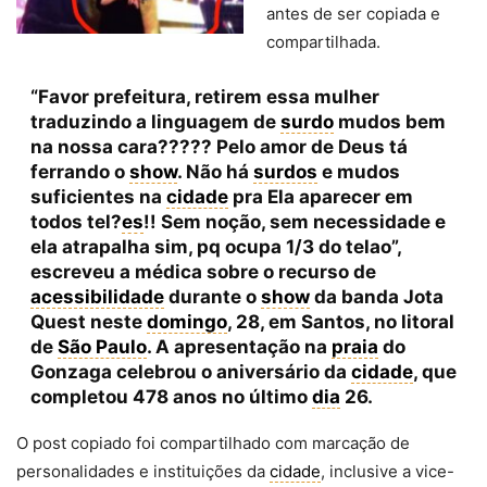
antes de ser copiada e
compartilhada.
“Favor prefeitura, retirem essa mulher
traduzindo a linguagem de
surdo
mudos bem
na nossa cara????? Pelo amor de Deus tá
ferrando o
show
. Não há
surdos
e mudos
suficientes na
cidade
pra Ela aparecer em
todos tel?
es
!! Sem noção, sem necessidade e
ela atrapalha sim, pq ocupa 1/3 do telao”,
escreveu a médica sobre o recurso de
acessibilidade
durante o
show
da banda Jota
Quest neste
domingo
, 28, em Santos, no litoral
de
São Paulo
. A apresentação na
praia
do
Gonzaga celebrou o aniversário da
cidade
, que
completou 478 anos no último
dia
26.
O post copiado foi compartilhado com marcação de
personalidades e instituições da
cidade
, inclusive a vice-