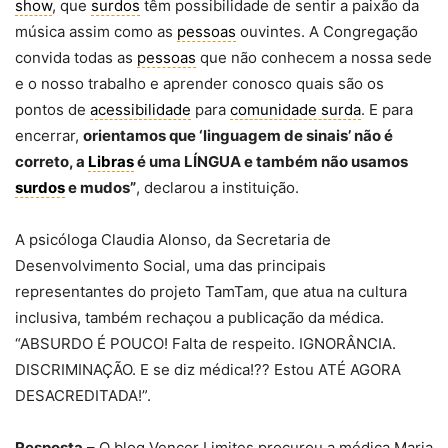
show
, que
surdos
têm possibilidade de sentir a paixão da
música assim como as
pessoas
ouvintes. A Congregação
convida todas as
pessoas
que não conhecem a nossa sede
e o nosso trabalho e aprender conosco quais são os
pontos de
acessibilidade
para
comunidade surda
. E para
encerrar,
orientamos que ‘linguagem de sinais’ não é
correto, a
Libras
é uma LÍNGUA e também não usamos
surdos
e mudos”
, declarou a instituição.
A psicóloga Claudia Alonso, da Secretaria de
Desenvolvimento Social, uma das principais
representantes do projeto TamTam, que atua na cultura
inclusiva, também rechaçou a publicação da médica.
“ABSURDO É POUCO! Falta de respeito. IGNORÂNCIA.
DISCRIMINAÇÃO. E se diz médica!?? Estou ATÉ AGORA
DESACREDITADA!”.
Resposta
– O blog Vencer Limites procurou a médica Maria