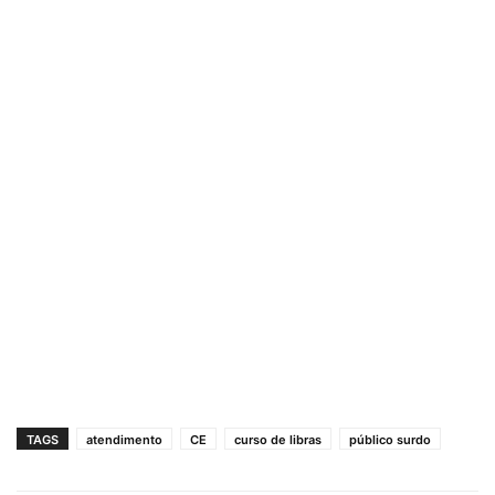
TAGS
atendimento
CE
curso de libras
público surdo