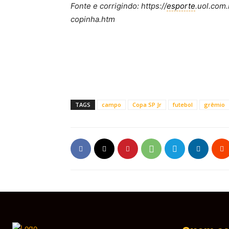
Fonte e corrigindo: https://
esporte
.uol.com.
copinha.htm
TAGS
campo
Copa SP Jr
futebol
grêmio