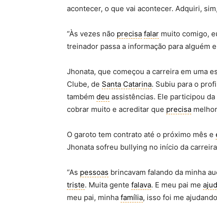
acontecer, o que vai acontecer. Adquiri, sim
“Às vezes não
precisa
falar
muito comigo, 
treinador passa a informação para alguém 
Jhonata, que começou a carreira em uma e
Clube, de
Santa Catarina
. Subiu para o prof
também
deu
assistências. Ele participou da
cobrar muito e acreditar que
precisa
melhora
O garoto tem contrato até o próximo mês e
Jhonata sofreu bullying no início da carrei
“As
pessoas
brincavam falando da minha au
triste
. Muita gente
falava
. E meu pai me
aju
meu pai, minha
família
, isso foi me ajudando