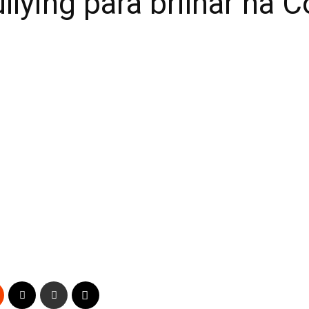
llying para brilhar na 