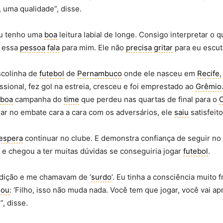
, uma qualidade”, disse.
eu tenho uma
boa
leitura labial de longe. Consigo interpretar o 
e essa
pessoa
fala
para mim. Ele não
precisa
gritar
para eu escut
scolinha de
futebol
de
Pernambuco
onde ele nasceu em
Recife
issional, fez gol na estreia, cresceu e foi emprestado ao
Grêmio
boa
campanha do
time
que perdeu nas quartas de final para o
C
r no embate cara a cara com os adversários, ele
saiu
satisfei
espera
continuar no clube. E demonstra confiança de seguir no 
ra e chegou a ter muitas dúvidas se conseguiria jogar
futebol
.
dição e me chamavam de ‘
surdo
’. Eu tinha a consciência muito
dou
: ‘Filho, isso não muda nada. Você tem que jogar, você vai ap
”, disse.