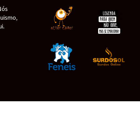
Nós
guismo,
i.