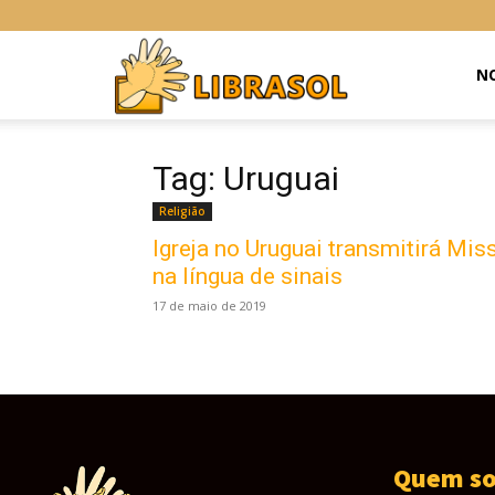
Libras
NO
Online
Tag: Uruguai
Religião
Igreja no Uruguai transmitirá Mis
na língua de sinais
17 de maio de 2019
Quem s