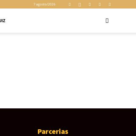
cookies para
7 agosto/2026
garantir que
você obtenha a
melhor
UIZ
Aceitar
experiência em
nosso site. Ao
usar nosso site
você consente
cookies.
Parcerias