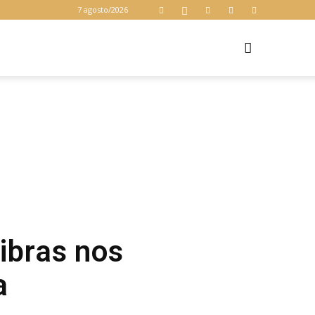
7 agosto/2026
Z
ibras nos
a