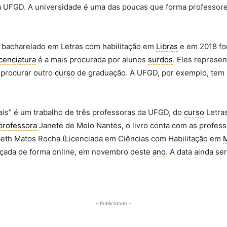
a UFGD. A universidade é uma das poucas que forma professores
 bacharelado em Letras com habilitação em
Libras
e em 2018 fo
icenciatura
é a mais procurada por alunos
surdos
. Eles represe
procurar outro
curso
de graduação. A UFGD, por exemplo, tem
urais” é um trabalho de três professoras da UFGD, do
curso
Letra
professora
Janete de Melo Nantes, o livro conta com as profes
beth Matos Rocha (Licenciada em Ciências com Habilitação em
lançada de forma online, em novembro deste
ano
. A data ainda se
- Publicidade -