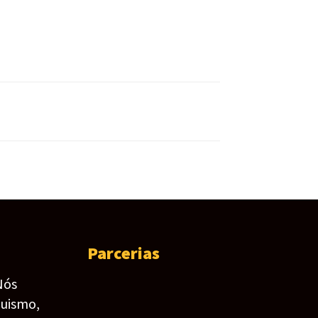
Parcerias
Nós
guismo,