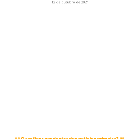
12 de outubro de 2021
** Quer ficar por dentro das notícias primeiro? **