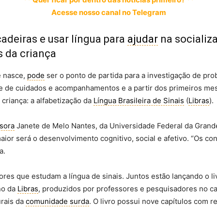
Acesse nosso canal no Telegram
cadeiras e usar língua para
ajudar
na socializ
s da criança
ê nasce,
pode
ser o ponto de partida para a investigação de pro
érie de cuidados e acompanhamentos e a partir dos primeiros me
 criança: a alfabetização da
Língua Brasileira de Sinais
(
Libras
).
sora
Janete de Melo Nantes, da Universidade Federal da Grand
aior será o desenvolvimento cognitivo, social e afetivo. “Os co
a.
res que estudam a língua de sinais. Juntos estão lançando o li
no da
Libras
, produzidos por professores e pesquisadores no 
urais da
comunidade surda
. O livro possui nove capítulos com 