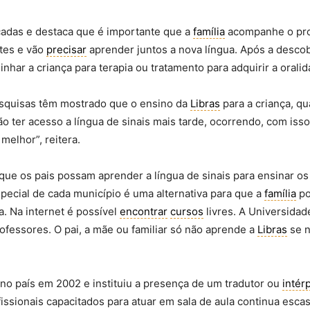
adas e destaca que é importante que a
família
acompanhe o proc
ntes e vão
precisar
aprender juntos a nova língua. Após a descob
har a criança para terapia ou tratamento para adquirir a orali
squisas têm mostrado que o ensino da
Libras
para a criança, q
o ter acesso a língua de sinais mais tarde, ocorrendo, com is
 melhor”, reitera.
que os pais possam aprender a língua de sinais para ensinar os
pecial de cada município é uma alternativa para que a
família
po
a. Na internet é possível
encontrar
cursos
livres. A Universidad
ofessores. O pai, a mãe ou familiar só não aprende a
Libras
se n
a no país em 2002 e instituiu a presença de um tradutor ou
intér
issionais capacitados para atuar em sala de aula continua esc