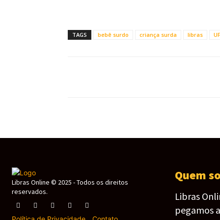
TAGS
bebê surdo
criança surda
libras
U
Quem s
Libras Online © 2025 - Todos os direitos
reservados.
Libras Onl
pegamos as 
Política de Privacidade
-
Contato