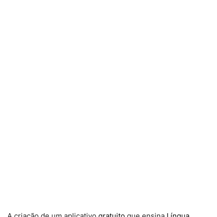
A criação de um aplicativo
gratuito
que ensina
Língua