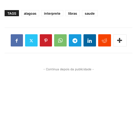
TAGS
alagoas
interprete
libras
saude
- Continua depois da publicidade -