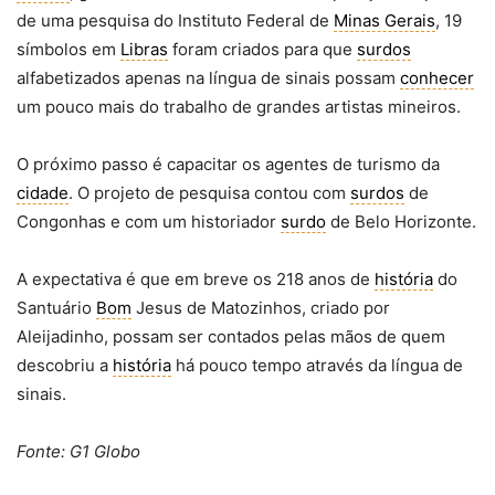
de uma pesquisa do Instituto Federal de
Minas Gerais
, 19
símbolos em
Libras
foram criados para que
surdos
alfabetizados apenas na língua de sinais possam
conhecer
um pouco mais do trabalho de grandes artistas mineiros.
O próximo passo é capacitar os agentes de turismo da
cidade
. O projeto de pesquisa contou com
surdos
de
Congonhas e com um historiador
surdo
de Belo Horizonte.
A expectativa é que em breve os 218 anos de
história
do
Santuário
Bom
Jesus de Matozinhos, criado por
Aleijadinho, possam ser contados pelas mãos de quem
descobriu a
história
há pouco tempo através da língua de
sinais.
Fonte: G1 Globo