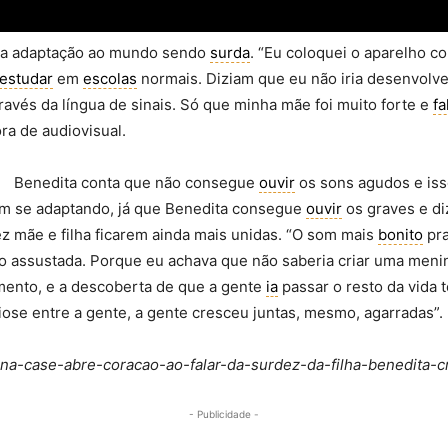
sua adaptação ao mundo sendo
surda
. “Eu coloquei o aparelho c
estudar
em
escolas
normais. Diziam que eu não iria desenvolv
avés da língua de sinais. Só que minha mãe foi muito forte e
fa
ra de audiovisual.
Benedita conta que não consegue
ouvir
os sons agudos e iss
ram se adaptando, já que Benedita consegue
ouvir
os graves e di
z mãe e filha ficarem ainda mais unidas. “O som mais
bonito
pra
ito assustada. Porque eu achava que não saberia criar uma men
mento, e a descoberta de que a gente
ia
passar o resto da vida
iose entre a gente, a gente cresceu juntas, mesmo, agarradas”.
gina-case-abre-coracao-ao-falar-da-surdez-da-filha-benedita
- Publicidade -