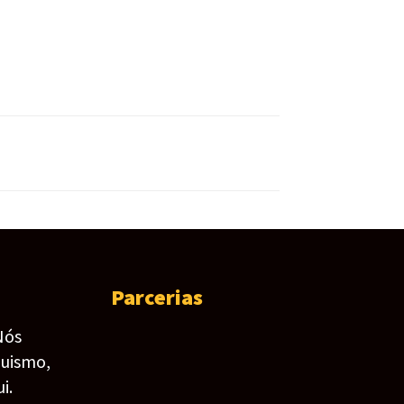
Parcerias
Nós
guismo,
i.