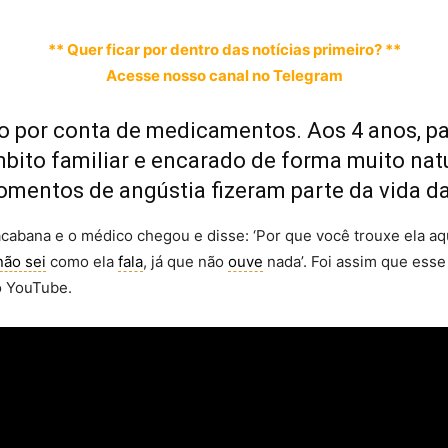
** Quer ficar por dentro das notícias primeiro? **
Acesse nosso canal no Telegram
o por conta de medicamentos. Aos 4 anos, pa
ito familiar e encarado de forma muito natu
omentos de angústia fizeram parte da vida da 
bana e o médico chegou e disse: ‘Por que você trouxe ela aqui?
não sei
como ela
fala
, já que não
ouve
nada’. Foi assim que es
 YouTube.