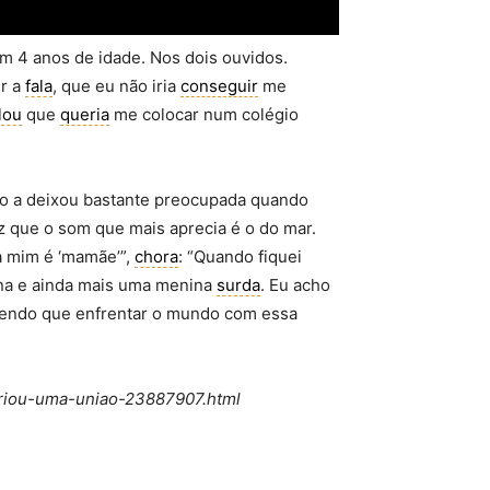
om 4 anos de idade. Nos dois ouvidos.
er a
fala
, que eu não iria
conseguir
me
lou
que
queria
me colocar num colégio
o a deixou bastante preocupada quando
z que o som que mais aprecia é o do mar.
 mim é ‘mamãe’”,
chora
: “Quando fiquei
ina e ainda mais uma menina
surda
. Eu acho
 tendo que enfrentar o mundo com essa
-criou-uma-uniao-23887907.html