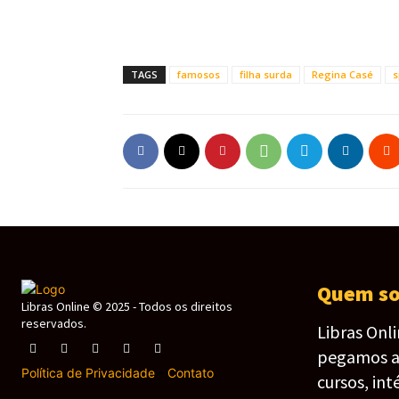
TAGS
famosos
filha surda
Regina Casé
s
Quem s
Libras Online © 2025 - Todos os direitos
reservados.
Libras Onl
pegamos as 
Política de Privacidade
-
Contato
cursos, int