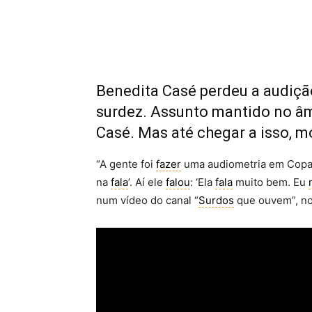
Benedita Casé perdeu a audiçã
surdez. Assunto mantido no âmb
Casé. Mas até chegar a isso, m
“A gente foi
fazer
uma audiometria em Copaca
na
fala
’. Aí ele
falou
: ‘Ela
fala
muito bem. Eu
num vídeo do canal “
Surdos
que ouvem”, no