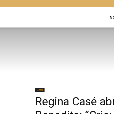
Libras
NO
Online
Geral
Regina Casé abr