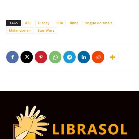
TAGS
ASL
Disney
EUA
filme
língua de sinais
Malandorian
Star Wars