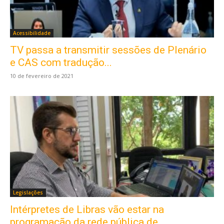
Acessibilidade
TV passa a transmitir sessões de Plenário
e CAS com tradução...
10 de fevereiro de 2021
Legislações
Intérpretes de Libras vão estar na
programação da rede pública de...