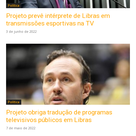
Política
Projeto prevê intérprete de Libras em
transmissões esportivas na TV
3 de junho de 2022
Política
Projeto obriga tradução de programas
televisivos públicos em Libras
7 de maio de 2022