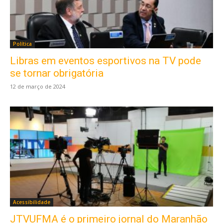
Política
Libras em eventos esportivos na TV pode
se tornar obrigatória
12 de março de 2024
Acessibilidade
JTVUFMA é o primeiro jornal do Maranhão