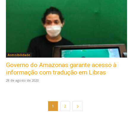
Acessibilidade
Governo do Amazonas garante acesso à
informação com tradução em Libras
28 de agosto de 2020
Este site usa cookies para garantir que você
obtenha a melhor experiência em nosso site.
1
2
Ao usar nosso site você consente cookies.
Aceitar