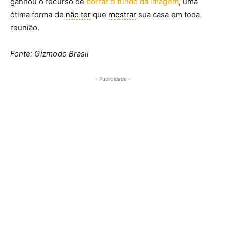
ganhou o recurso de
borrar o fundo da imagem
, uma
ótima forma de
não ter
que
mostrar
sua casa em toda
reunião.
Fonte: Gizmodo Brasil
- Publicidade -