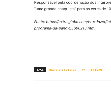
Responsável pela coordenação dos
intérpr
“uma grande conquista” para os cerca de 1
Fonte: https://extra.globo.com/tv-e-lazer/
programa-da-band-23696213.html
TAGS
interprete de libras
TV
TV Band