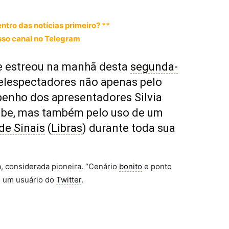
entro das notícias primeiro? **
so canal no Telegram
e estreou na manhã desta
segunda-
telespectadores não apenas pelo
enho dos apresentadores Silvia
mbe, mas também pelo uso de um
de Sinais
(
Libras
) durante toda sua
va, considerada pioneira. “Cenário
bonito
e ponto
u um usuário do
Twitter
.