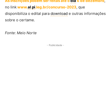
As inscrições podem ser feitas até o
dia
6 de dezembro
,
no link
www.
al
.
pi
.leg.br/concurso-2023
, que
disponibiliza o edital para
download
e outras informações
sobre o certame.
Fonte: Meio Norte
- Publicidade -