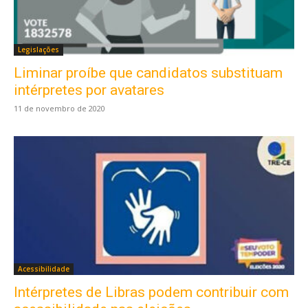
Legislações
Liminar proíbe que candidatos substituam
intérpretes por avatares
11 de novembro de 2020
Acessibilidade
Intérpretes de Libras podem contribuir com