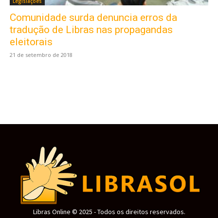
Legislações
Comunidade surda denuncia erros da
tradução de Libras nas propagandas
Este site usa cookies para garantir que você
obtenha a melhor experiência em nosso site.
eleitorais
Ao usar nosso site você consente cookies.
21 de setembro de 2018
Aceitar
Libras Online © 2025 - Todos os direitos reservados.