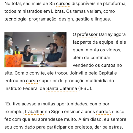
No total, são mais de 35
cursos
disponíveis na plataforma,
todos ministrados em
Libras
. Os temas variam, como
tecnologia
, programação, design, gestão e línguas.
O
professor
Darley agora
faz parte da equipe, é ele
quem monta os vídeos,
além de continuar
vendendo os
cursos
no
site. Com o convite, ele trocou Joinville pela Capital e
entrou no
curso
superior de produção multimídia do
Instituto Federal de
Santa Catarina
(IFSC).
“Eu tive acesso a muitas oportunidades, como por
exemplo,
trabalhar
na Signa ensinar alunos
surdos
e isso
fez com que eu aprendesse muito. Além disso, eu sempre
sou convidado para participar de projetos,
dar
palestras,