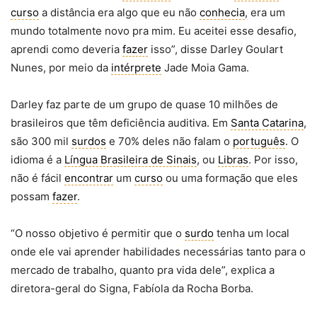
curso
a distância era algo que eu não
conhecia
, era um
mundo totalmente novo pra mim. Eu aceitei esse desafio,
aprendi como deveria
fazer
isso”, disse Darley Goulart
Nunes, por meio da
intérprete
Jade Moia Gama.
Darley faz parte de um grupo de quase 10 milhões de
brasileiros que têm deficiência auditiva. Em
Santa Catarina
,
são 300 mil
surdos
e 70% deles não falam o
português
. O
idioma é a
Língua Brasileira de Sinais
, ou
Libras
. Por isso,
não é fácil
encontrar
um
curso
ou uma formação que eles
possam
fazer
.
“O nosso objetivo é permitir que o
surdo
tenha um local
onde ele vai aprender habilidades necessárias tanto para o
mercado de trabalho, quanto pra vida dele”, explica a
diretora-geral do Signa, Fabíola da Rocha Borba.