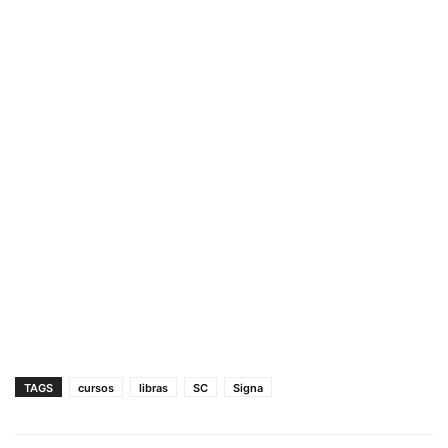
TAGS
cursos
libras
SC
Signa